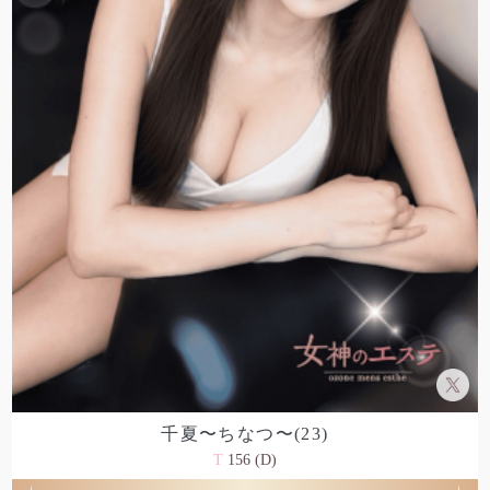
千夏〜ちなつ〜(23)
T
156 (D)